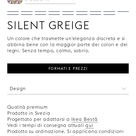
SILENT GREIGE
Un colore che trasmette un'eleganza discreta e si
abbina bene con la maggior parte dei colori e dei
legni. Senza tempo, calmo, sobrio.
FORMATI E PREZZI
Design
Una superficie anteriore completamente liscia
conferisce ai tuoi mobili un aspetto austero e
Qualità premium
discreto, lasciando che le maniglie siano le
Prodotto in Svezia
protagoniste. Scegli tra diversi colori laccati e
Progettato per adattarsi a
Ikea Bestå
impiallacciature in legno di varie tonalità.
Vedi i tempi di consegna attuali
qui
Prodotto in Svezia.
Prodotto su ordinazione. Si applicano condizioni