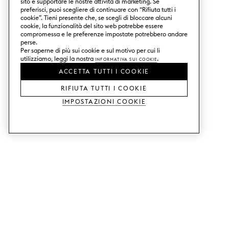
sito e supportare le nostre attività di marketing. Se
preferisci, puoi scegliere di continuare con “Rifiuta tutti i
cookie”. Tieni presente che, se scegli di bloccare alcuni
cookie, la funzionalità del sito web potrebbe essere
compromessa e le preferenze impostate potrebbero andare
perse.
Per saperne di più sui cookie e sul motivo per cui li
utilizziamo, leggi la nostra
Informativa sui Cookie
.
ACCETTA TUTTI I COOKIE
RIFIUTA TUTTI I COOKIE
Impostazioni Cookie
SERVIZI
SHOP
Ordina campioni di colore.
Ante cucina Metod.
Aiuto con il design.
Ante cucina Faktum.
Visita il nostro showroom.
Ante dell'armadio.
Esempi di prezzo.
Ante per mobili Bestå.