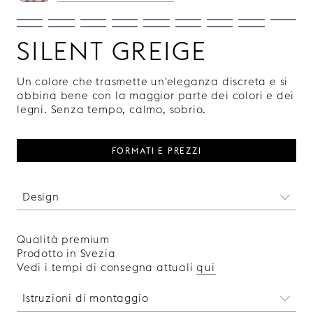
SILENT GREIGE
Un colore che trasmette un'eleganza discreta e si
abbina bene con la maggior parte dei colori e dei
legni. Senza tempo, calmo, sobrio.
FORMATI E PREZZI
Design
Un motivo vivace ma stilizzato che trae
ispirazione dagli elementi grafici dell'Art Deco.
Qualità premium
Artistico ed elegante nel suo carattere.
Prodotto in Svezia
Prodotto in Svezia.
Vedi i tempi di consegna attuali
qui
Istruzioni di montaggio