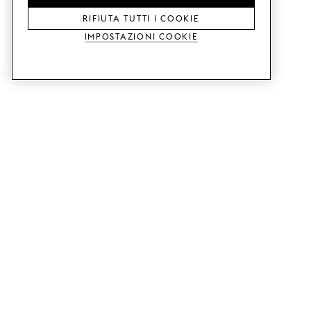
RIFIUTA TUTTI I COOKIE
Impostazioni Cookie
SERVIZI
SHOP
Ordina campioni di colore.
Ante cucina Metod.
Aiuto con il design.
Ante cucina Faktum.
Visita il nostro showroom.
Ante dell'armadio.
Esempi di prezzo.
Ante per mobili Bestå.
Website accessibility
GUIDE
ASSISTENZA
Ecco come funziona.
Contattaci.
Consegna.
B2B.