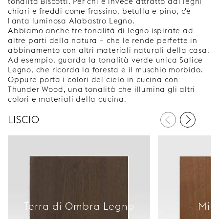
tonalità Biscotti. Per chi è invece attratto dai legni
chiari e freddi come frassino, betulla e pino, c'è
l'anta luminosa Alabastro Legno.
Abbiamo anche tre tonalità di legno ispirate ad
altre parti della natura – che le rende perfette in
abbinamento con altri materiali naturali della casa.
Ad esempio, guarda la tonalità verde unica Salice
Legno, che ricorda la foresta e il muschio morbido.
Oppure porta i colori del cielo in cucina con
Thunder Wood, una tonalità che illumina gli altri
colori e materiali della cucina.
LISCIO
Terra di Ombra Legno
Mie