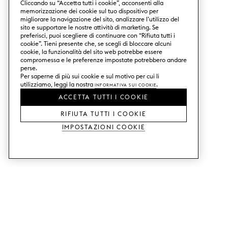
Cliccando su “Accetta tutti i cookie”, acconsenti alla
memorizzazione dei cookie sul tuo dispositivo per
migliorare la navigazione del sito, analizzare l’utilizzo del
sito e supportare le nostre attività di marketing. Se
preferisci, puoi scegliere di continuare con “Rifiuta tutti i
cookie”. Tieni presente che, se scegli di bloccare alcuni
cookie, la funzionalità del sito web potrebbe essere
compromessa e le preferenze impostate potrebbero andare
perse.
Per saperne di più sui cookie e sul motivo per cui li
utilizziamo, leggi la nostra
Informativa sui Cookie
.
ACCETTA TUTTI I COOKIE
RIFIUTA TUTTI I COOKIE
Impostazioni Cookie
SERVIZI
SHOP
Ordina campioni di colore.
Ante cucina Metod.
Aiuto con il design.
Ante cucina Faktum.