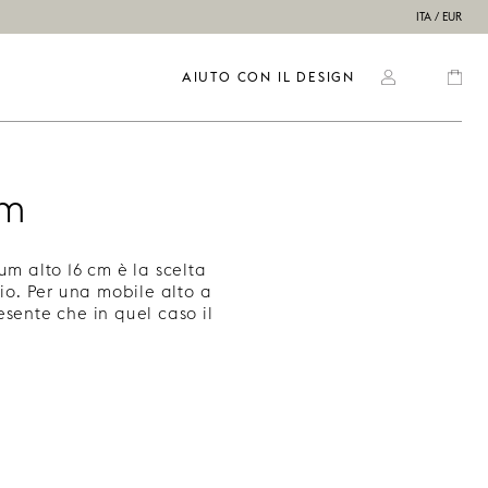
ITA / EUR
AIUTO CON IL DESIGN
um
tum alto 16 cm è la scelta
dio. Per una mobile alto a
esente che in quel caso il