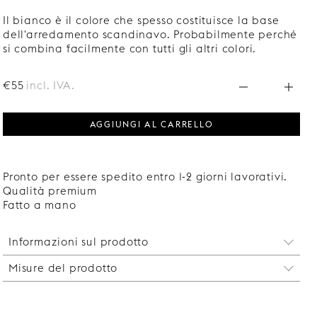
Il bianco è il colore che spesso costituisce la base
dell'arredamento scandinavo. Probabilmente perché
si combina facilmente con tutti gli altri colori.
€55
incl. IVA.
AGGIUNGI AL CARRELLO
Pronto per essere spedito entro 1-2 giorni lavorativi.
Qualità premium
Fatto a mano
Informazioni sul prodotto
Misure del prodotto
Le staffe sono vendute singolarmente. Due staffe
sono sufficienti per mensole fino a 120 cm. Per
Altezza: 290 mm
mensole più lunghe, sono necessarie più staffe per
Profondità: 206 mm
evitare che la mensola si incurvi.