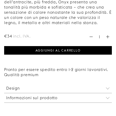
dell’antracite, più fredda, Onyx presenta una
tonalità più morbida e sofisticata – che crea una
sensazione di calore nonostante la sua profondità. È
un colore con un peso naturale che valorizza il
legno, il metallo e altri materiali nella stanza.
€
34
incl. IVA.
AGGIUNGI AL CARRELLO
Pronto per essere spedito entro 1-2 giorni lavorativi.
Qualità premium
Design
Informazioni sul prodotto
- Onyx, Soft Close
- Per ante extra alte nei moduli Ikea Metod.
Quando scegliere questo set:
Adatto per:
- Per mobili alti a tutta altezza con ante lunghe
- Mobili alti da 180 a 200 cm