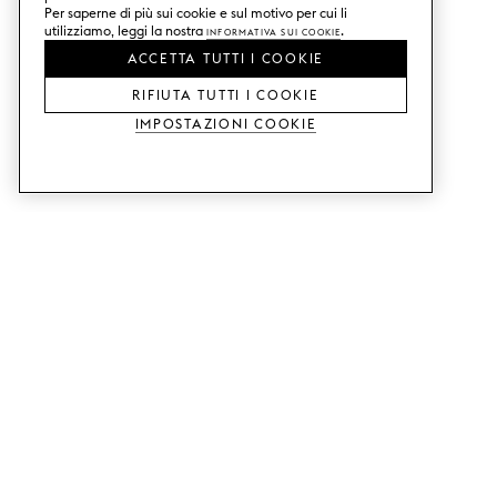
Per saperne di più sui cookie e sul motivo per cui li
utilizziamo, leggi la nostra
Informativa sui Cookie
.
ACCETTA TUTTI I COOKIE
RIFIUTA TUTTI I COOKIE
Impostazioni Cookie
SERVIZI
SHOP
Ordina campioni di colore.
Ante cucina Metod.
Aiuto con il design.
Ante cucina Faktum.
Visita il nostro showroom.
Ante dell'armadio.
Esempi di prezzo.
Ante per mobili Bestå.
Website accessibility
GUIDE
ASSISTENZA