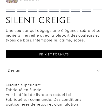
SILENT GREIGE
Une couleur qui dégage une élégance sobre et se
marie à merveille avec la plupart des couleurs et
types de bois. Intemporelle, calme, sobre.
PRIX ET FORMATS
Design
Nous ne nous lassons jamais de ce losange
classique. Il a traversé les siècles sans se
Qualité supérieure
démoder. Ce motif s'intègre naturellement à tous
Fabriqué en Suède
les environnements, qu'ils soient classiques ou
Voir le délai de livraison actuel
ici
ultramodernes.
Fabriqué sur commande. Des conditions
Fabriqué en Suède.
particulières de retour et d'annulation