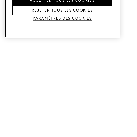
REJETER TOUS LES COOKIES
Paramètres des cookies
SERVICES
SHOP
Commander des échantillons.
Façades de cuisine Metod.
Aide Conception.
Façades de cuisine Faktum.
Visitez notre showroom.
Portes pour dressings.
Exemples de prix.
Portes pour Bestå.
GUIDES
SUPPORT CLIENTS
Voici comment ça marche.
Contacts.
Livraison.
B2B.
Instructions de montage.
Foire aux questions.