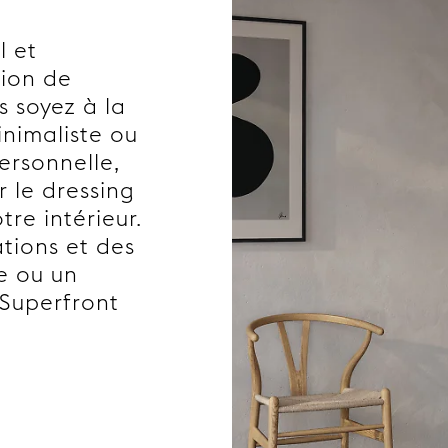
l et
sion de
s soyez à la
inimaliste ou
ersonnelle,
r le dressing
re intérieur.
ations et des
e ou un
 Superfront