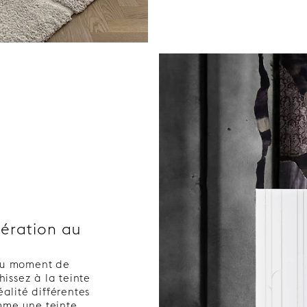
dération au
 au moment de
hissez à la teinte
éalité différentes
mme une teinte