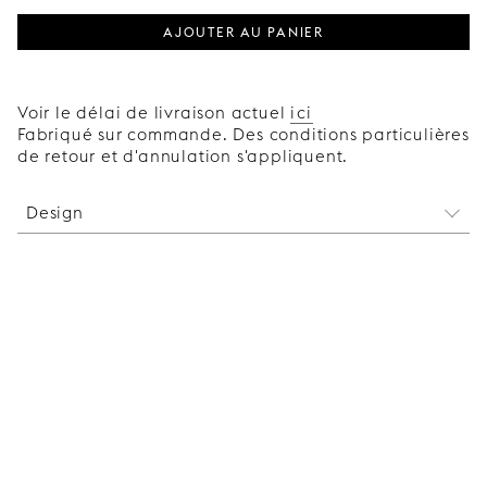
AJOUTER AU PANIER
Voir le délai de livraison actuel
ici
Fabriqué sur commande. Des conditions particulières
de retour et d'annulation s'appliquent.
Design
Avec son design épuré et sa structure simple en
bois de frêne massif, la poignée en bois Bar ajoute
une touche unique et robuste à votre cuisine
Faktum tout en se fondant discrètement dans le
décor lorsque vous choisissez une poignée de la
même couleur que la porte.