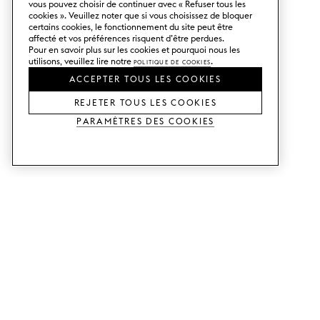
vous pouvez choisir de continuer avec « Refuser tous les
cookies ». Veuillez noter que si vous choisissez de bloquer
certains cookies, le fonctionnement du site peut être
affecté et vos préférences risquent d’être perdues.
Pour en savoir plus sur les cookies et pourquoi nous les
utilisons, veuillez lire notre
Politique de cookies
.
ACCEPTER TOUS LES COOKIES
REJETER TOUS LES COOKIES
Paramètres des cookies
SERVICES
SHOP
Commander des échantillons.
Façades de cuisine Metod.
Aide Conception.
Façades de cuisine Faktum.
Visitez notre showroom.
Portes pour dressings.
Exemples de prix.
Portes pour Bestå.