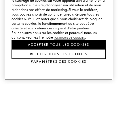
le stockage de cookies sur votre appareil afin d’améliorer la
navigation sur le site, d’analyser son utilisation et de nous
aider dans nos efforts de marketing. Si vous le préférez,
vous pouvez choisir de continuer avec « Refuser tous les
cookies ». Veuillez noter que si vous choisissez de bloquer
certains cookies, le fonctionnement du site peut être
affecté et vos préférences risquent d’être perdues.
Pour en savoir plus sur les cookies et pourquoi nous les
utilisons, veuillez lire notre
Politique de cookies
.
ACCEPTER TOUS LES COOKIES
REJETER TOUS LES COOKIES
Paramètres des cookies
SERVICES
SHOP
Commander des échantillons.
Façades de cuisine Metod.
Aide Conception.
Façades de cuisine Faktum.
Visitez notre showroom.
Portes pour dressings.