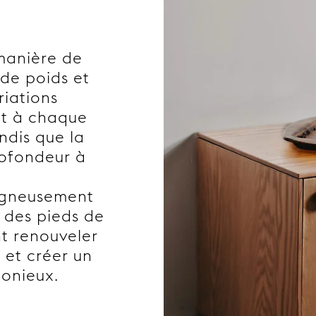
 manière de
 de poids et
riations
nt à chaque
ndis que la
rofondeur à
oigneusement
 des pieds de
t renouveler
 et créer un
onieux.