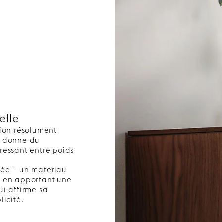
elle
sion résolument
e donne du
ressant entre poids
uée – un matériau
t en apportant une
ui affirme sa
licité.