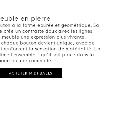
euble en pierre
bouton à la forme épurée et géométrique. Sa
e crée un contraste doux avec les lignes
u meuble une expression plus vivante.
e, chaque bouton devient unique, avec de
ui renforcent la sensation de matérialité. Un
blime l’ensemble – qu’il soit placé dans la
rmoire ou une commode.
ACHETER MIDI BALLS