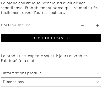
Le blanc constitue souvent la base du design
scandinave. Probablement parce qu'il se marie très
facilement avec d'autres couleurs.
€60
TVA incluse.
AJOUTER AU PANIER
Le produit est expédié sous 1-2 jours ouvrables.
Fabriqué à la main
Informations produit
Dimensions
Les supports sont vendus séparément. Deux
supports suffisent pour des étagères mesurant
Hauteur : 290 mm
jusqu’à 120 cm. Pour les étagères plus longues, des
Profondeur : 205 mm
supports supplémentaires sont nécessaires pour
Largeur : 24 mm
éviter que l’étagère ne s’affaisse.
Adapté aux étagères mesurant jusqu’à 200 mm de