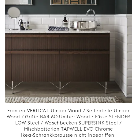
Fronten VERTICAL Umber Wood / Seitenteile Umber
Wood / Griffe BAR 60 Umber Wood / Füsse SLENDER
LOW Steel / Waschbecken SUPERSINK Steel /
Mischbatterien TAPWELL EVO Chrome
Ikea-Schrankkorpusse nicht inbegriffen.