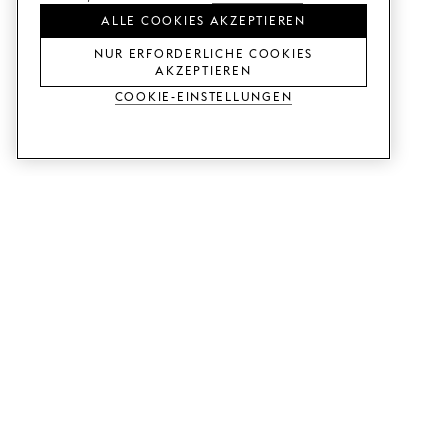
ALLE COOKIES AKZEPTIEREN
NUR ERFORDERLICHE COOKIES
AKZEPTIEREN
Cookie-Einstellungen
DIENSTLEISTUNGEN
SHOP
Muster bestellen.
Ikea Metod-Fronten.
Designhilfe.
Ikea Faktum-Fronten.
Verkaufs- und
Kleiderschranktüren.
Ausstellungsraum.
Ikea Bestå-Türen.
Preisbeispiele.
RATGEBER
SUPPORT
So funktioniert unser Konzept!
Kontakt.