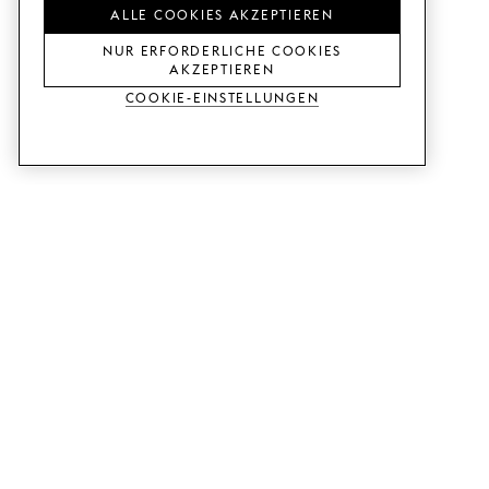
ALLE COOKIES AKZEPTIEREN
NUR ERFORDERLICHE COOKIES
AKZEPTIEREN
Cookie-Einstellungen
DIENSTLEISTUNGEN
SHOP
Muster bestellen.
Ikea Metod-Fronten.
Designhilfe.
Ikea Faktum-Fronten.
Verkaufs- und
Kleiderschranktüren.
Ausstellungsraum.
Ikea Bestå-Türen.
Preisbeispiele.
RATGEBER
SUPPORT
So funktioniert unser Konzept!
Kontakt.