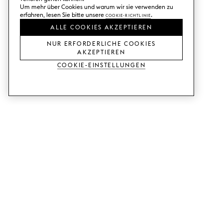
Um mehr über Cookies und warum wir sie verwenden zu
erfahren, lesen Sie bitte unsere
Cookie-Richtlinie
.
ALLE COOKIES AKZEPTIEREN
NUR ERFORDERLICHE COOKIES
AKZEPTIEREN
Cookie-Einstellungen
DIENSTLEISTUNGEN
SHOP
Muster bestellen.
Ikea Metod-Fronten.
Designhilfe.
Ikea Faktum-Fronten.
Verkaufs- und
Kleiderschranktüren.
Ausstellungsraum.
Ikea Bestå-Türen.
Preisbeispiele.
RATGEBER
SUPPORT