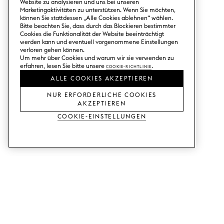
Website zu analysieren und uns bei unseren
Marketingaktivitäten zu unterstützen. Wenn Sie möchten,
können Sie stattdessen „Alle Cookies ablehnen“ wählen.
Bitte beachten Sie, dass durch das Blockieren bestimmter
Cookies die Funktionalität der Website beeinträchtigt
werden kann und eventuell vorgenommene Einstellungen
verloren gehen können.
Um mehr über Cookies und warum wir sie verwenden zu
erfahren, lesen Sie bitte unsere
Cookie-Richtlinie
.
ALLE COOKIES AKZEPTIEREN
NUR ERFORDERLICHE COOKIES
AKZEPTIEREN
Cookie-Einstellungen
DIENSTLEISTUNGEN
SHOP
Muster bestellen.
Ikea Metod-Fronten.
Designhilfe.
Ikea Faktum-Fronten.
Verkaufs- und
Kleiderschranktüren.