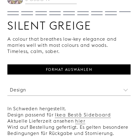
SILENT GREIGE
A colour that breathes low-key elegance and
marries well with most colours and woods.
Timeless, calm, sober.
FORMAT AUSWÄHLEN
Design
Dieses Design macht seinem Namen wirklich alle
Ehre. Die verschiedensten Muster tauchen darin
In Schweden hergestellt.
auf, von Zickzack-Linien über Rauten bis hin zu
Design passend für
Ikea Bestå Sideboard
übereinander gestapelten Würfeln. Mit dem
Aktuelle Lieferzeit ansehen
hier
Wechsel des Lichteinfalls im Verlauf des Tages
Wird auf Bestellung gefertigt. Es gelten besondere
wird dieses Muster auf erstaunliche Weise zum
Bedingungen für Rückgabe und Stornierung.