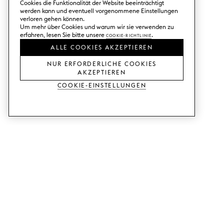
Cookies die Funktionalität der Website beeinträchtigt
werden kann und eventuell vorgenommene Einstellungen
verloren gehen können.
Um mehr über Cookies und warum wir sie verwenden zu
erfahren, lesen Sie bitte unsere
Cookie-Richtlinie
.
ALLE COOKIES AKZEPTIEREN
NUR ERFORDERLICHE COOKIES
AKZEPTIEREN
Cookie-Einstellungen
DIENSTLEISTUNGEN
SHOP
Muster bestellen.
Ikea Metod-Fronten.
Designhilfe.
Ikea Faktum-Fronten.
Verkaufs- und
Kleiderschranktüren.
Ausstellungsraum.
Ikea Bestå-Türen.
Preisbeispiele.