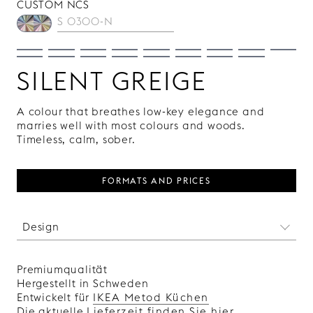
CUSTOM NCS
SILENT GREIGE
A colour that breathes low-key elegance and
marries well with most colours and woods.
Timeless, calm, sober.
FORMATS AND PRICES
Design
Eine moderne Interpretation der klassischen
Rahmenfront, bei der ein schlankes, präzise
Premiumqualität
ausbalanciertes Profil harmonische Proportionen
Hergestellt in Schweden
zwischen Rahmen und Füllung schafft. Die feine
Entwickelt für
IKEA Metod Küchen
Schattenlinie zwischen Rahmen und Füllung
Die aktuelle
Lieferzeit finden Sie hier