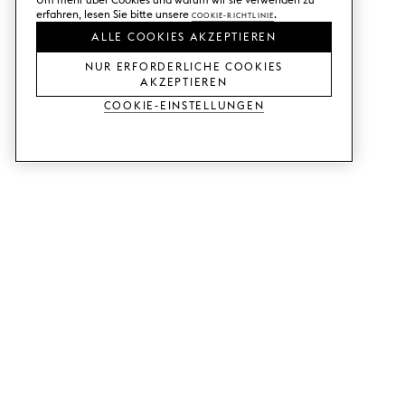
erfahren, lesen Sie bitte unsere
Cookie-Richtlinie
.
ALLE COOKIES AKZEPTIEREN
NUR ERFORDERLICHE COOKIES
AKZEPTIEREN
Cookie-Einstellungen
DIENSTLEISTUNGEN
SHOP
Muster bestellen.
Ikea Metod-Fronten.
Designhilfe.
Ikea Faktum-Fronten.
Verkaufs- und
Kleiderschranktüren.
Ausstellungsraum.
Ikea Bestå-Türen.
Preisbeispiele.
RATGEBER
SUPPORT