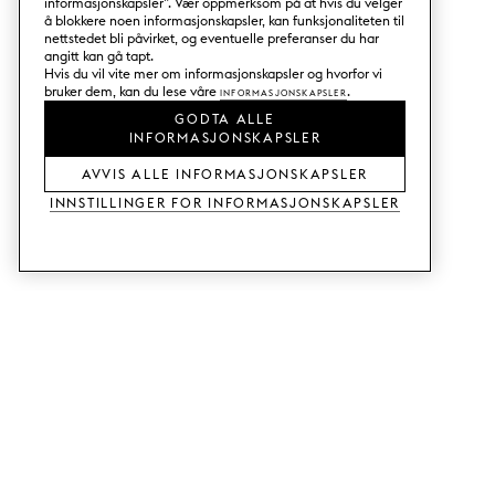
informasjonskapsler”. Vær oppmerksom på at hvis du velger
å blokkere noen informasjonskapsler, kan funksjonaliteten til
nettstedet bli påvirket, og eventuelle preferanser du har
angitt kan gå tapt.
Hvis du vil vite mer om informasjonskapsler og hvorfor vi
bruker dem, kan du lese våre
Informasjonskapsler
.
GODTA ALLE
INFORMASJONSKAPSLER
AVVIS ALLE INFORMASJONSKAPSLER
Innstillinger for informasjonskapsler
TJENESTER
SHOP
Bestill tre- og fargeprøver.
Fronter til Metod-kjøkken.
Designhjelp.
Fronter til Faktum-kjøkken.
Butikk og showroom.
Garderobedører.
Priseksempel.
Fronter til Bestå.