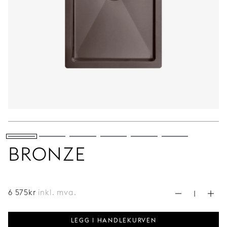
BRONZE
6 575
kr
inkl. mva.
LEGG I HANDLEKURVEN