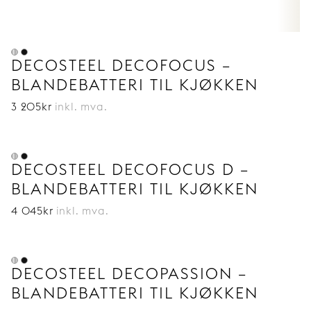
Vil du vite mer om funksjonene på våre
kjøkkenkraner? Les gjerne vår
guide til
kjøkkenkraner
.
DECOSTEEL DECOFOCUS –
BLANDEBATTERI TIL KJØKKEN
3 205
kr
inkl. mva.
DECOSTEEL DECOFOCUS D –
BLANDEBATTERI TIL KJØKKEN
4 045
kr
inkl. mva.
DECOSTEEL DECOPASSION –
BLANDEBATTERI TIL KJØKKEN