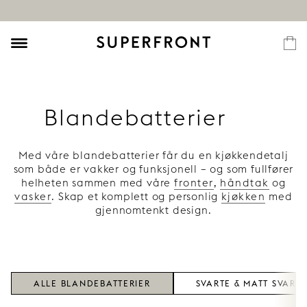
Blandebatterier
Med våre blandebatterier får du en kjøkkendetalj
som både er vakker og funksjonell – og som fullfører
helheten sammen med våre
fronter
,
håndtak
og
vasker
. Skap et komplett og personlig
kjøkken
med
gjennomtenkt design.
Vi tilbyr kjøkkenkraner fra Tapwell og Decosteel – to
merkevarer som kombinerer form og funksjon.
Tapwell står for italiensk design med overflater som
krom, kobber, messing og matt svart.
Decosteel tilbyr stilrene modeller i rustfritt stål og
ALLE BLANDEBATTERIER
SVARTE & MATT SVART
matt svart – perfekt for det skandinaviske kjøkkenet.
Mer inspirasjon finner du i vår
kjøkkenguide
.