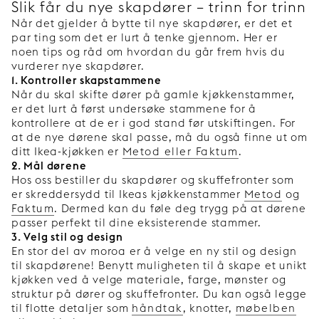
Slik får du nye skapdører – trinn for trinn
Når det gjelder å bytte til nye skapdører, er det et
par ting som det er lurt å tenke gjennom. Her er
noen tips og råd om hvordan du går frem hvis du
vurderer nye skapdører.
1. Kontroller skapstammene
Når du skal skifte dører på gamle kjøkkenstammer,
er det lurt å først undersøke stammene for å
kontrollere at de er i god stand før utskiftingen. For
at de nye dørene skal passe, må du også finne ut om
ditt Ikea-kjøkken er
Metod eller Faktum
.
2. Mål dørene
Hos oss bestiller du skapdører og skuffefronter som
er skreddersydd til Ikeas kjøkkenstammer
Metod
og
Faktum
. Dermed kan du føle deg trygg på at dørene
passer perfekt til dine eksisterende stammer.
3. Velg stil og design
En stor del av moroa er å velge en ny stil og design
til skapdørene! Benytt muligheten til å skape et unikt
kjøkken ved å velge materiale, farge, mønster og
struktur på dører og skuffefronter. Du kan også legge
til flotte detaljer som
håndtak
, knotter,
møbelben