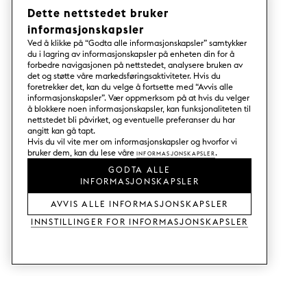
Dette nettstedet bruker
informasjonskapsler
Ved å klikke på “Godta alle informasjonskapsler” samtykker
du i lagring av informasjonskapsler på enheten din for å
forbedre navigasjonen på nettstedet, analysere bruken av
det og støtte våre markedsføringsaktiviteter. Hvis du
foretrekker det, kan du velge å fortsette med “Avvis alle
informasjonskapsler”. Vær oppmerksom på at hvis du velger
å blokkere noen informasjonskapsler, kan funksjonaliteten til
nettstedet bli påvirket, og eventuelle preferanser du har
angitt kan gå tapt.
Hvis du vil vite mer om informasjonskapsler og hvorfor vi
bruker dem, kan du lese våre
Informasjonskapsler
.
GODTA ALLE
INFORMASJONSKAPSLER
AVVIS ALLE INFORMASJONSKAPSLER
Innstillinger for informasjonskapsler
TJENESTER
SHOP