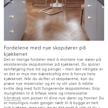
Fordelene med nye skapdører på
kjøkkenet
Det er mange fordeler med å montere nye dører på
eksisterende skapstammer på kjøkkenet. Du sparer
selvfølgelig mye tid og penger – men det viktigste er
at det er mye mer bærekraftig enn å fornye hele
kjøkkenet. Når du skifter ut skapdørene, kan du
prøve nye materialer og en ny stil uten å måtte
kvitte deg med fullt fungerende skapstammer. Grip
muligheten til å tilføye lekre og interessante
håndtak
som passer til dine nye dører og fronter! Du
er naturligvis noen ganger nødt til å bygge et helt
nytt kjøkken, men selv da er det godt å vite at du i