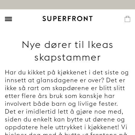
Nye dører til Ikeas
skapstammer
Har du kikket på kjøkkenet i det siste og
innsett at glansdagene er over? Det er
ikke så rart om skapdørene er blitt slitt
etter flere års bruk som kanskje har
involvert både barn og livlige fester.
Det er imidlertid lett å gjøre noe med,
siden du enkelt kan bytte ut dørene og
oppdatere hele uttrykket i kjøkkenet! Vi
hjelper deg med å bytte ut frontene på