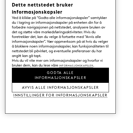
Dette nettstedet bruker
informasjonskapsler
Ved å klikke på “Godta alle informasjonskapsler” samtykker
du i lagring av informasjonskapsler på enheten din for å
forbedre navigasjonen på nettstedet, analysere bruken av
det og støtte våre markedsføringsaktiviteter. Hvis du
foretrekker det, kan du velge å fortsette med “Avvis alle
informasjonskapsler”. Vær oppmerksom på at hvis du velger
å blokkere noen informasjonskapsler, kan funksjonaliteten til
nettstedet bli påvirket, og eventuelle preferanser du har
angitt kan gå tapt.
Hvis du vil vite mer om informasjonskapsler og hvorfor vi
bruker dem, kan du lese våre
Informasjonskapsler
.
GODTA ALLE
INFORMASJONSKAPSLER
AVVIS ALLE INFORMASJONSKAPSLER
Innstillinger for informasjonskapsler
TJENESTER
SHOP