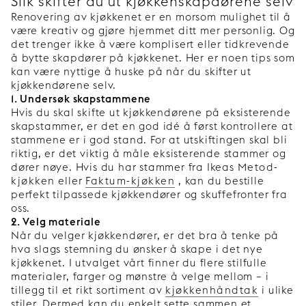
Slik skifter du ut kjøkkenskapdørene selv
Renovering av kjøkkenet er en morsom mulighet til å
være kreativ og gjøre hjemmet ditt mer personlig. Og
det trenger ikke å være komplisert eller tidkrevende
å bytte skapdører på kjøkkenet. Her er noen tips som
kan være nyttige å huske på når du skifter ut
kjøkkendørene selv.
1. Undersøk skapstammene
Hvis du skal skifte ut kjøkkendørene på eksisterende
skapstammer, er det en god idé å først kontrollere at
stammene er i god stand. For at utskiftingen skal bli
riktig, er det viktig å måle eksisterende stammer og
dører nøye. Hvis du har stammer fra Ikeas
Metod-
kjøkken
eller
Faktum-kjøkken
, kan du bestille
perfekt tilpassede kjøkkendører og skuffefronter fra
oss.
2. Velg materiale
Når du velger kjøkkendører, er det bra å tenke på
hva slags stemning du ønsker å skape i det nye
kjøkkenet. I utvalget vårt finner du flere stilfulle
materialer, farger og mønstre å velge mellom – i
tillegg til et rikt sortiment av
kjøkkenhåndtak
i ulike
stiler. Dermed kan du enkelt sette sammen et