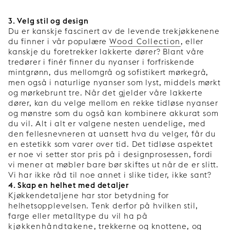
3. Velg stil og design
Du er kanskje fascinert av de levende trekjøkkenene
du finner i vår populære
Wood Collection
, eller
kanskje du foretrekker lakkerte dører? Blant våre
tredører i finér finner du nyanser i forfriskende
mintgrønn, dus mellomgrå og sofistikert mørkegrå,
men også i naturlige nyanser som lyst, middels mørkt
og mørkebrunt tre. Når det gjelder våre lakkerte
dører, kan du velge mellom en rekke tidløse nyanser
og mønstre som du også kan kombinere akkurat som
du vil. Alt i alt er valgene nesten uendelige, med
den fellesnevneren at uansett hva du velger, får du
en estetikk som varer over tid. Det tidløse aspektet
er noe vi setter stor pris på i designprosessen, fordi
vi mener at møbler bare bør skiftes ut når de er slitt.
Vi har ikke råd til noe annet i slike tider, ikke sant?
4. Skap en helhet med detaljer
Kjøkkendetaljene har stor betydning for
helhetsopplevelsen. Tenk derfor på hvilken stil,
farge eller metalltype du vil ha på
kjøkkenhåndtakene
, trekkerne og knottene, og