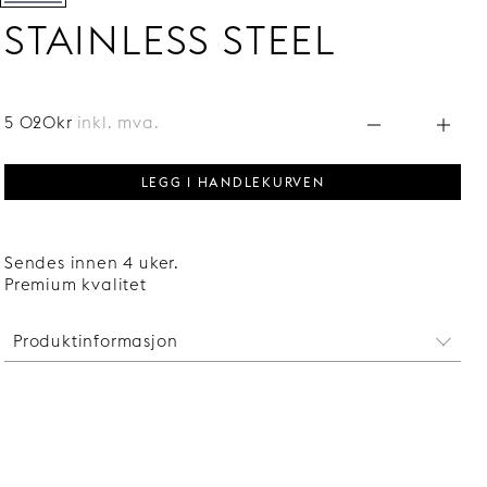
STAINLESS STEEL
5 020kr
inkl. mva.
LEGG I HANDLEKURVEN
Sendes innen 4 uker.
Premium kvalitet
Produktinformasjon
Oppvaskmaskinavstenging: NEI
Uttrekkbar tut: JA
Hulldiameter: 35 mm
Svingradius: 360°, kan begrenses til mellom 0° og
110°.