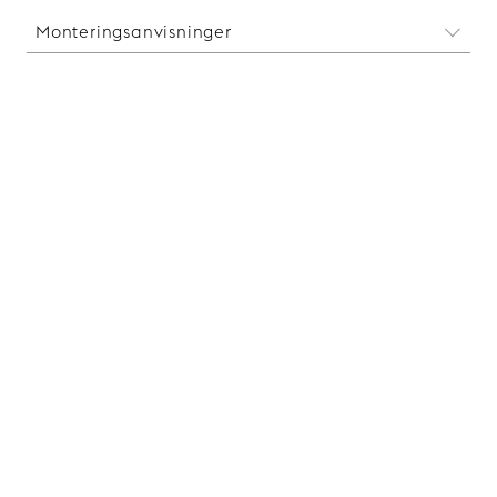
Monteringsanvisninger
Les monteringsanvisninger
her