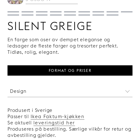
SILENT GREIGE
En farge som oser av dempet eleganse og
ledsager de fleste farger og tresorter perfekt.
Tidløs, rolig, elegant.
FORMAT OG PRISER
Design
Vi var ikke med da de bygde pyramidene, men
vi har brukt det samme harmoniske gylne snittet
Produsert i Sverige
i designen av dette mønsteret. Det er litt rart at
Passer til
Ikea Faktum-kjøkken
to enkle rette linjer kan være så tiltalende for
Se aktuell
leveringstid her
øyet.
Produseres på bestilling. Særlige vilkår for retur og
Produsert i Sverige.
avbestilling gjelder.