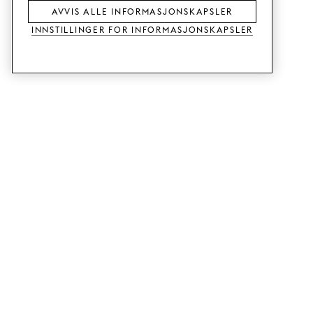
AVVIS ALLE INFORMASJONSKAPSLER
Innstillinger for informasjonskapsler
TJENESTER
SHOP
Bestill tre- og fargeprøver.
Fronter til Metod-kjøkken.
Designhjelp.
Fronter til Faktum-kjøkken.
Butikk og showroom.
Garderobedører.
Priseksempel.
Fronter til Bestå.
GUIDE
SUPPORT
Slik fungerer det.
Kontakt.
Levering.
B2B.
Monteringsanvisninger.
Spørsmål og svar.
Planlegg ditt kjøkken.
Kjøpsvilkår.