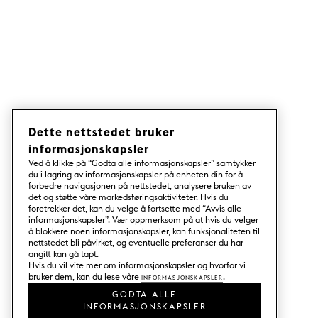
Dette nettstedet bruker
informasjonskapsler
Ved å klikke på “Godta alle informasjonskapsler” samtykker
du i lagring av informasjonskapsler på enheten din for å
forbedre navigasjonen på nettstedet, analysere bruken av
det og støtte våre markedsføringsaktiviteter. Hvis du
foretrekker det, kan du velge å fortsette med “Avvis alle
informasjonskapsler”. Vær oppmerksom på at hvis du velger
å blokkere noen informasjonskapsler, kan funksjonaliteten til
nettstedet bli påvirket, og eventuelle preferanser du har
angitt kan gå tapt.
Hvis du vil vite mer om informasjonskapsler og hvorfor vi
bruker dem, kan du lese våre
Informasjonskapsler
.
GODTA ALLE
INFORMASJONSKAPSLER