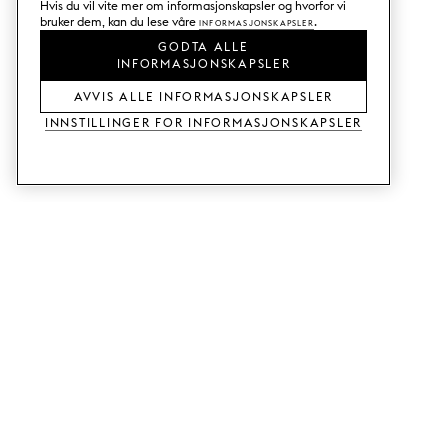
Hvis du vil vite mer om informasjonskapsler og hvorfor vi
bruker dem, kan du lese våre
Informasjonskapsler
.
GODTA ALLE
INFORMASJONSKAPSLER
AVVIS ALLE INFORMASJONSKAPSLER
Innstillinger for informasjonskapsler
TJENESTER
SHOP
Bestill tre- og fargeprøver.
Fronter til Metod-kjøkken.
Designhjelp.
Fronter til Faktum-kjøkken.
Butikk og showroom.
Garderobedører.
Priseksempel.
Fronter til Bestå.
GUIDE
SUPPORT
Slik fungerer det.
Kontakt.