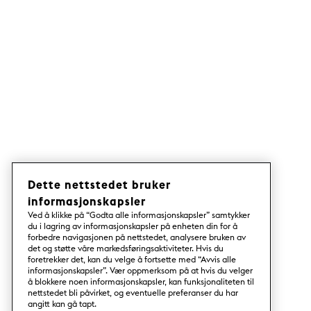
Dette nettstedet bruker
informasjonskapsler
Ved å klikke på “Godta alle informasjonskapsler” samtykker
du i lagring av informasjonskapsler på enheten din for å
forbedre navigasjonen på nettstedet, analysere bruken av
det og støtte våre markedsføringsaktiviteter. Hvis du
foretrekker det, kan du velge å fortsette med “Avvis alle
informasjonskapsler”. Vær oppmerksom på at hvis du velger
å blokkere noen informasjonskapsler, kan funksjonaliteten til
nettstedet bli påvirket, og eventuelle preferanser du har
angitt kan gå tapt.