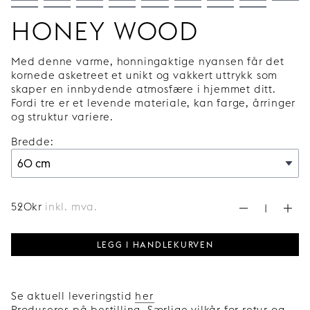
HONEY WOOD
Med denne varme, honningaktige nyansen får det
kornede asketreet et unikt og vakkert uttrykk som
skaper en innbydende atmosfære i hjemmet ditt.
Fordi tre er et levende materiale, kan farge, årringer
og struktur variere.
Bredde:
520
kr
inkl. mva.
LEGG I HANDLEKURVEN
Se aktuell leveringstid
her
Produseres på bestilling. Særlige vilkår for retur og