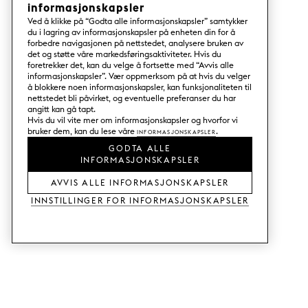
informasjonskapsler
Ved å klikke på “Godta alle informasjonskapsler” samtykker
du i lagring av informasjonskapsler på enheten din for å
forbedre navigasjonen på nettstedet, analysere bruken av
det og støtte våre markedsføringsaktiviteter. Hvis du
foretrekker det, kan du velge å fortsette med “Avvis alle
informasjonskapsler”. Vær oppmerksom på at hvis du velger
å blokkere noen informasjonskapsler, kan funksjonaliteten til
nettstedet bli påvirket, og eventuelle preferanser du har
angitt kan gå tapt.
Hvis du vil vite mer om informasjonskapsler og hvorfor vi
bruker dem, kan du lese våre
Informasjonskapsler
.
GODTA ALLE
INFORMASJONSKAPSLER
AVVIS ALLE INFORMASJONSKAPSLER
Innstillinger for informasjonskapsler
TJENESTER
SHOP
Bestill tre- og fargeprøver.
Fronter til Metod-kjøkken.