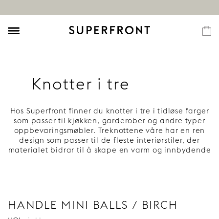
Knotter i tre
Hos Superfront finner du knotter i tre i tidløse farger
som passer til kjøkken, garderober og andre typer
oppbevaringsmøbler. Treknottene våre har en ren
design som passer til de fleste interiørstiler, der
materialet bidrar til å skape en varm og innbydende
stemning. Velg mellom lys bjørk og en av våre unike
farger. Utforsk vårt utvalg av knotter i tre!
Treknotter til kjøkken, skap og
garderobeskap
HANDLE MINI BALLS / BIRCH
Treknotter er en detalj som skaper en innbydende og
harmonisk atmosfære i hjemmet. Det er de små