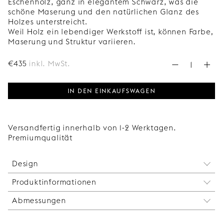
Eschenholz, ganz in elegantem Schwarz, was die
schöne Maserung und den natürlichen Glanz des
Holzes unterstreicht.
Weil Holz ein lebendiger Werkstoff ist, können Farbe,
Maserung und Struktur variieren.
€
435
inkl. MwSt.
IN DEN EINKAUFSWAGEN
Versandfertig innerhalb von 1-2 Werktagen.
Premiumqualität
Design
Produktinformationen
Dieses japanisch inspirierte Regal besteht aus
einfachen rechteckigen Formen, die eine
Abmessungen
Der Kopf der Schraube für die Wandbefestigung
harmonische Einheit bilden. Es lässt sich perfekt
wird mit einer Verschlusskappe verdeckt. Auf diese
mit unseren Türen in der gleichen Ausführung
Breite: 1200 mm