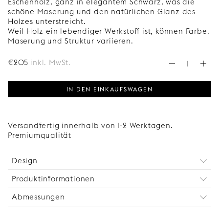
Eschenholz, ganz in elegantem Schwarz, was die
schöne Maserung und den natürlichen Glanz des
Holzes unterstreicht.
Weil Holz ein lebendiger Werkstoff ist, können Farbe,
Maserung und Struktur variieren.
€
205
inkl. MwSt.
IN DEN EINKAUFSWAGEN
Versandfertig innerhalb von 1-2 Werktagen.
Premiumqualität
Design
Produktinformationen
Dieses japanisch inspirierte Regal besteht aus
einfachen rechteckigen Formen, die eine
Abmessungen
Der Kopf der Schraube für die Wandbefestigung
harmonische Einheit bilden. Es lässt sich perfekt
wird mit einer Verschlusskappe verdeckt. Auf diese
mit unseren Türen in der gleichen Ausführung
Breite: 800 mm