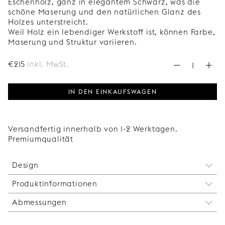
Eschenholz, ganz in elegantem Schwarz, was die
schöne Maserung und den natürlichen Glanz des
Holzes unterstreicht.
Weil Holz ein lebendiger Werkstoff ist, können Farbe,
Maserung und Struktur variieren.
€
215
inkl. MwSt.
IN DEN EINKAUFSWAGEN
Versandfertig innerhalb von 1-2 Werktagen.
Premiumqualität
Design
Produktinformationen
Dieses japanisch inspirierte Regal besteht aus
einfachen rechteckigen Formen, die eine
Abmessungen
Der Kopf der Schraube für die Wandbefestigung
harmonische Einheit bilden. Es lässt sich perfekt
wird mit einer Verschlusskappe verdeckt. Auf diese
mit unseren Türen in der gleichen Ausführung
Breite: 1200 mm