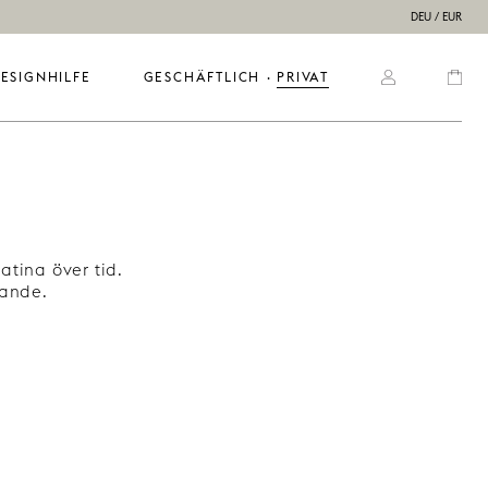
DEU / EUR
ESIGNHILFE
GESCHÄFTLICH
  ·  
PRIVAT
atina över tid.
rande.