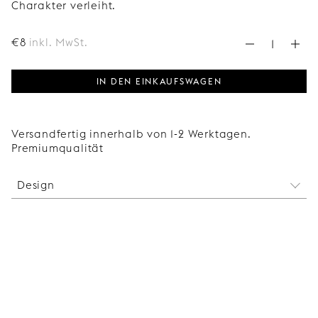
Charakter verleiht.
€
8
inkl. MwSt.
IN DEN EINKAUFSWAGEN
Versandfertig innerhalb von 1-2 Werktagen.
Premiumqualität
Design
Dies sind die Scharniere, die für die Montage einer
Superfront-Schranktür an einem 62 cm hohen
Korpus erforderlich sind. Eines der beiden
Scharniere verfügt über eine integrierte
Dämpfung, um ein sanftes Schließen zu
gewährleisten.
Der Preis gilt für ein Paket mit 2 Scharnieren.