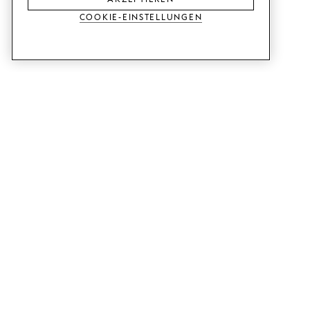
Cookie-Einstellungen
DIENSTLEISTUNGEN
SHOP
Muster bestellen.
Ikea Metod-Fronten.
Designhilfe.
Ikea Faktum-Fronten.
Verkaufs- und
Kleiderschranktüren.
Ausstellungsraum.
Ikea Bestå-Türen.
Preisbeispiele.
RATGEBER
SUPPORT
So funktioniert unser Konzept!
Kontakt.
Lieferung.
B2B.
Montageanleitung.
Fragen und Antworten.
Planen Sie Ihre Küche.
Allgemeine