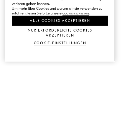
verloren gehen können.
Um mehr über Cookies und warum wir sie verwenden zu
erfahren, lesen Sie bitte unsere
Cookie-Richtlinie
.
ALLE COOKIES AKZEPTIEREN
NUR ERFORDERLICHE COOKIES
AKZEPTIEREN
Cookie-Einstellungen
DIENSTLEISTUNGEN
SHOP
Muster bestellen.
Ikea Metod-Fronten.
Designhilfe.
Ikea Faktum-Fronten.
Verkaufs- und
Kleiderschranktüren.
Ausstellungsraum.
Ikea Bestå-Türen.
Preisbeispiele.