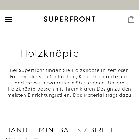
Holzknöpfe
Bei Superfront finden Sie Holzknöpfe in zeitlosen
Farben, die sich für Küchen, Kleiderschränke und
andere Aufbewahrungsmöbel eignen. Unsere
Holzknöpfe passen mit ihrem klaren Design zu den
meisten Einrichtungsstilen. Das Material trägt dazu
bei, eine warme und einladende Atmosphäre zu
schaffen. Zur Auswahl stehen helle Birke und unsere
einzigartigen Farbtöne. Entdecken Sie unser
Sortiment an Holzknöpfen!
Holzknöpfe für Küchen, Schränke und
HANDLE MINI BALLS / BIRCH
Kleiderschränke