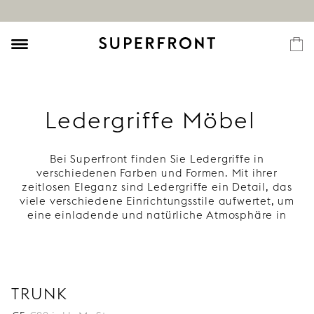
Ledergriffe Möbel
Bei Superfront finden Sie Ledergriffe in
verschiedenen Farben und Formen. Mit ihrer
zeitlosen Eleganz sind Ledergriffe ein Detail, das
viele verschiedene Einrichtungsstile aufwertet, um
eine einladende und natürliche Atmosphäre in
Ihrem Zuhause zu schaffen. Entdecken Sie unser
Sortiment an
Knöpfen und Griffen
aus
unbehandeltem, pflanzlich gegerbtem Leder, das
mit der Zeit immer schöner wird.
Ledergriffe für Schränke,
TRUNK
Kleiderschränke und