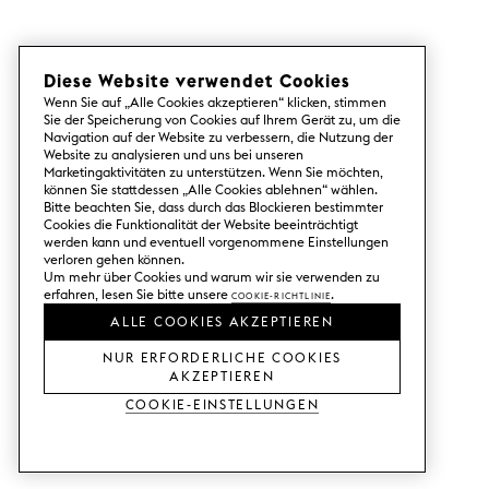
schöner wird. Selbst die Messing- oder Kupfernieten
sind unbehandelt und erhalten mit der Zeit eine
schöne Patina. Bei Superfront finden Sie Knöpfe und
Griffe für alle Möbeltypen. Sie können Leder als
Diese Website verwendet Cookies
Option für alle Bereiche wählen, von Küchen- und
Wenn Sie auf „Alle Cookies akzeptieren“ klicken, stimmen
Sie der Speicherung von Cookies auf Ihrem Gerät zu, um die
Kleiderschrankgriffen bis hin zu Griffen für
Navigation auf der Website zu verbessern, die Nutzung der
Sideboards. Wenn Sie sich für Griffe in anderen
Website zu analysieren und uns bei unseren
Farben und Materialien interessieren, werden Sie
Marketingaktivitäten zu unterstützen. Wenn Sie möchten,
auch diesbezüglich in unserem Sortiment fündig. Wir
können Sie stattdessen „Alle Cookies ablehnen“ wählen.
Bitte beachten Sie, dass durch das Blockieren bestimmter
haben alles – von Messinggriffen und Holzgriffen bis
Cookies die Funktionalität der Website beeinträchtigt
hin zu schwarzen Griffen.
werden kann und eventuell vorgenommene Einstellungen
Griffe aus braunem, schwarzem und
verloren gehen können.
Um mehr über Cookies und warum wir sie verwenden zu
hellem Leder
erfahren, lesen Sie bitte unsere
Cookie-Richtlinie
.
Wenn Sie sich für unsere Ledergriffe Trunk und Loop
ALLE COOKIES AKZEPTIEREN
entscheiden, können Sie zwischen verschiedenen
Farben für Nieten und Leder wählen. Wir bieten
NUR ERFORDERLICHE COOKIES
AKZEPTIEREN
Leder in drei verschiedenen Farben an: Natural,
Cocoa und Black. Cocoa ist ein klassisches braunes
Cookie-Einstellungen
Leder, das an den Farbton von Schokolade oder
Cognac erinnert. Black ist, wie der Name schon sagt,
komplett schwarz und steht für einen modernen
Look. Natural ist ein helleres, unbehandeltes Leder,