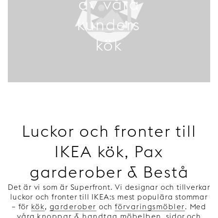
av våra
kunders
kök
Luckor och fronter till
IKEA kök, Pax
garderober & Bestå
Det är vi som är Superfront. Vi designar och tillverkar
luckor och fronter till IKEA:s mest populära stommar
– för
kök
,
garderober
och
förvaringsmöbler
. Med
våra
knoppar & handtag
,
möbelben
, sidor och