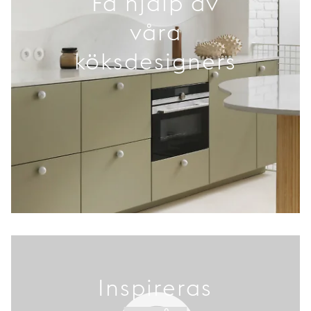
Få hjälp av
våra
köksdesigners
Inspireras