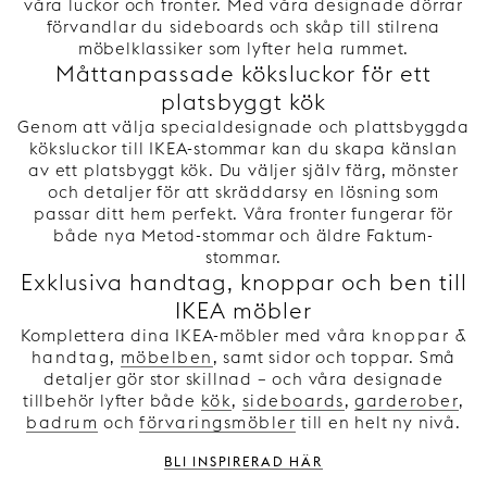
våra luckor och fronter. Med våra designade dörrar
förvandlar du sideboards och skåp till stilrena
möbelklassiker som lyfter hela rummet.
Måttanpassade köksluckor för ett
platsbyggt kök
Genom att välja specialdesignade och plattsbyggda
köksluckor till IKEA-stommar kan du skapa känslan
av ett platsbyggt kök. Du väljer själv färg, mönster
och detaljer för att skräddarsy en lösning som
passar ditt hem perfekt. Våra fronter fungerar för
både nya Metod-stommar och äldre Faktum-
stommar.
Exklusiva handtag, knoppar och ben till
IKEA möbler
Komplettera dina IKEA-möbler med våra
knoppar &
handtag
,
möbelben
, samt sidor och toppar. Små
detaljer gör stor skillnad – och våra designade
tillbehör lyfter både
kök
,
sideboards
,
garderober
,
badrum
och
förvaringsmöbler
till en helt ny nivå.
Bli inspirerad här