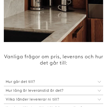
Vanliga frågor om pris, leverans och hur
det går till:
Hur går det till?
Hur lång är leveranstid är det?
Processen är enkel – och du väljer själv hur mycket
hjälp du vill ha.
Vilka länder levererar ni till?
Lagerförda produkter skickas från vårt lager inom
Identifiera din Ikea-stomme – Metod (nyare) eller
1–2 arbetsdagar. Våra fronter tillverkas på
Faktum (äldre). Är det ett nytt kök köper du alltid