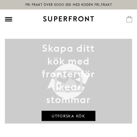
Skapa ditt
kök med
fronter för
Ikea-
stommar
UTFORSKA KÖK