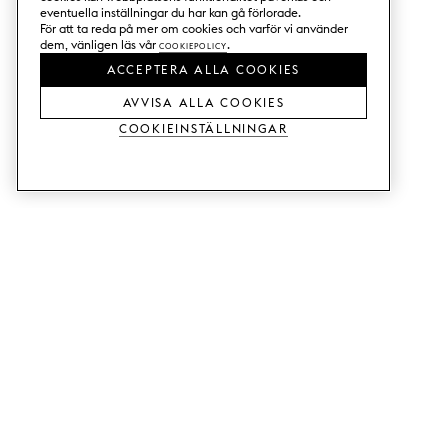
eventuella inställningar du har kan gå förlorade.
För att ta reda på mer om cookies och varför vi använder
dem, vänligen läs vår
Cookiepolicy
.
ACCEPTERA ALLA COOKIES
AVVISA ALLA COOKIES
Cookieinställningar
TJÄNSTER
SHOP
Beställ trä-& färgprover.
Köksluckor till Metod.
Designhjälp.
Köksluckor till Faktum.
Butik & showroom.
Garderobsdörrar.
Prisexempel.
Luckor till Bestå.
Monteringshjälp.
Webbtillgänglighet