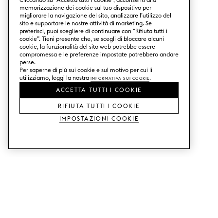
memorizzazione dei cookie sul tuo dispositivo per
migliorare la navigazione del sito, analizzare l’utilizzo del
sito e supportare le nostre attività di marketing. Se
preferisci, puoi scegliere di continuare con “Rifiuta tutti i
cookie”. Tieni presente che, se scegli di bloccare alcuni
cookie, la funzionalità del sito web potrebbe essere
compromessa e le preferenze impostate potrebbero andare
perse.
Per saperne di più sui cookie e sul motivo per cui li
utilizziamo, leggi la nostra
Informativa sui Cookie
.
ACCETTA TUTTI I COOKIE
RIFIUTA TUTTI I COOKIE
Impostazioni Cookie
SERVIZI
SHOP
Ordina campioni di colore.
Ante cucina Metod.
Aiuto con il design.
Ante cucina Faktum.