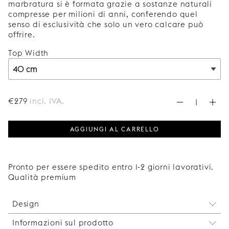
marbratura si è formata grazie a sostanze naturali
compresse per milioni di anni, conferendo quel
senso di esclusività che solo un vero calcare può
offrire.
Top Width
€
279
incl. IVA.
AGGIUNGI AL CARRELLO
Pronto per essere spedito entro 1-2 giorni lavorativi.
Qualità premium
Design
Informazioni sul prodotto
Incorniciando i mobili del tuo bagno con i nostri