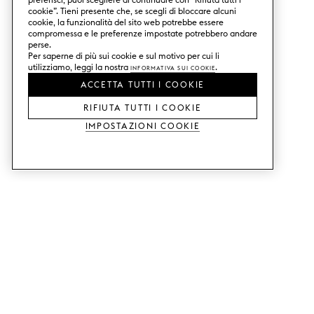
cookie”. Tieni presente che, se scegli di bloccare alcuni
cookie, la funzionalità del sito web potrebbe essere
compromessa e le preferenze impostate potrebbero andare
perse.
Per saperne di più sui cookie e sul motivo per cui li
utilizziamo, leggi la nostra
Informativa sui Cookie
.
ACCETTA TUTTI I COOKIE
RIFIUTA TUTTI I COOKIE
Impostazioni Cookie
SERVIZI
SHOP
Ordina campioni di colore.
Ante cucina Metod.
Aiuto con il design.
Ante cucina Faktum.
Visita il nostro showroom.
Ante dell'armadio.
Esempi di prezzo.
Ante per mobili Bestå.
Website accessibility