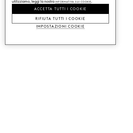
utilizziamo, leggi la nostra
Informativa sui Cookie
.
ACCETTA TUTTI I COOKIE
RIFIUTA TUTTI I COOKIE
Impostazioni Cookie
SERVIZI
SHOP
Ordina campioni di colore.
Ante cucina Metod.
Aiuto con il design.
Ante cucina Faktum.
Visita il nostro showroom.
Ante dell'armadio.
Esempi di prezzo.
Ante per mobili Bestå.
Website accessibility
GUIDE
ASSISTENZA
Ecco come funziona.
Contattaci.