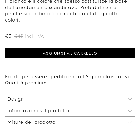
Il bianco è il colore che spesso costituisce la base
dell'arredamento scandinavo. Probabilmente
perché si combina facilmente con tutti gli altri
colori.
€
31
€
45
incl. IVA.
AGGIUNGI AL CARRELLO
Pronto per essere spedito entro 1-2 giorni lavorativi.
Qualità premium
Design
Informazioni sul prodotto
La nostra interpretazione di una gamba a forcina,
dal design senza tempo che si adatta a molti tipi
Misure del prodotto
Questa gamba può essere montata tra le gambe
di ambienti. Elegante, ma con grande carattere.
d'angolo Slender Low se si desidera creare una
La gamba è disponibile nei seguenti colori:
Altezza: 170 mm.
madia o un mobile contenitore più lungo di 120
bianco, nero, ottone e cromo. Le gambe Slender in