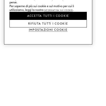
perse.
Per saperne di più sui cookie e sul motivo per cui li
utilizziamo, leggi la nostra
Informativa sui Cookie
.
ACCETTA TUTTI I COOKIE
RIFIUTA TUTTI I COOKIE
Impostazioni Cookie
SERVIZI
SHOP
Ordina campioni di colore.
Ante cucina Metod.
Aiuto con il design.
Ante cucina Faktum.
Visita il nostro showroom.
Ante dell'armadio.
Esempi di prezzo.
Ante per mobili Bestå.
Website accessibility
GUIDE
ASSISTENZA