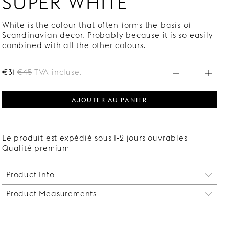
SUPER WHITE
White is the colour that often forms the basis of
Scandinavian decor. Probably because it is so easily
combined with all the other colours.
€31
€45
TVA incluse.
AJOUTER AU PANIER
Le produit est expédié sous 1-2 jours ouvrables
Qualité premium
Product Info
Product Measurements
Ce pied peut être monté entre les pieds d'angle
Slender Low si vous voulez créer un buffet ou une
Hauteur : 170 mm.
penderie de plus de 120 cm de long. Si la largeur
Profondeur : 60 mm.
de votre lit dépasse 140 cm, nous vous conseillons