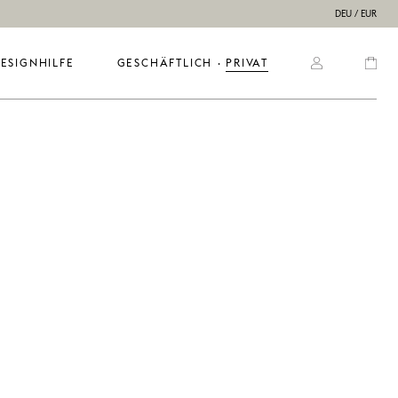
DEU / EUR
ESIGNHILFE
GESCHÄFTLICH
  ·  
PRIVAT