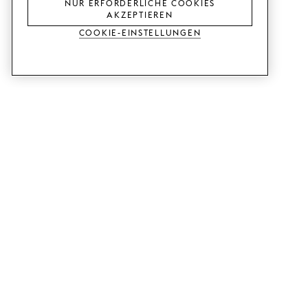
NUR ERFORDERLICHE COOKIES
AKZEPTIEREN
Cookie-Einstellungen
DIENSTLEISTUNGEN
SHOP
Muster bestellen.
Ikea Metod-Fronten.
Designhilfe.
Ikea Faktum-Fronten.
Verkaufs- und Ausstellungsraum.
Kleiderschranktüren.
Preisbeispiele.
Ikea Bestå-Türen.