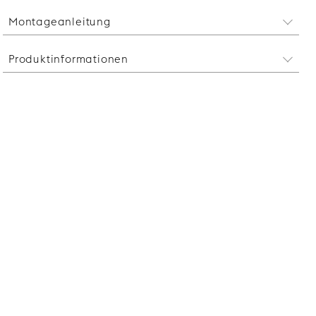
Montageanleitung
Siehe Montageanleitung
hier
Produktinformationen
Beachten Sie bitte, dass Sie Schubladen und
Scharniere für Ihre Metod-Schränke bei Ikea kaufen
müssen. Je nachdem, wie Sie den Innenraum Ihres
Schranks gestalten, ändert sich der benötigte
Öffnungswinkel der Scharniere.